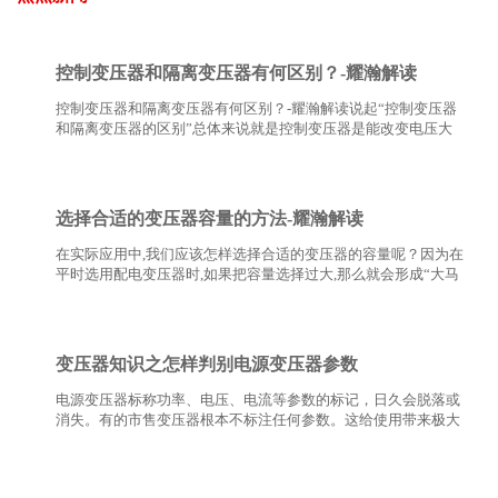
控制变压器和隔离变压器有何区别？-耀瀚解读
控制变压器和隔离变压器有何区别？-耀瀚解读说起“控制变压器
和隔离变压器的区别”总体来说就是控制变压器是能改变电压大
小的变压器；而隔离变压器是不改变电压的大小,只是隔离电压的
变压器。具体请看以下耀瀚的详解。…
选择合适的变压器容量的方法-耀瀚解读
在实际应用中,我们应该怎样选择合适的变压器的容量呢？因为在
平时选用配电变压器时,如果把容量选择过大,那么就会形成“大马
拉小车”的现象，这样不仅仅是增加了设备投资,而且还会使变压
器长期处于一个空载的状态,使无功损失增加；如…
变压器知识之怎样判别电源变压器参数
电源变压器标称功率、电压、电流等参数的标记，日久会脱落或
消失。有的市售变压器根本不标注任何参数。这给使用带来极大
不便。下面介绍无标记电源变压器参数的判别方法。此方法对选
购电源变压器也有参考价值。…