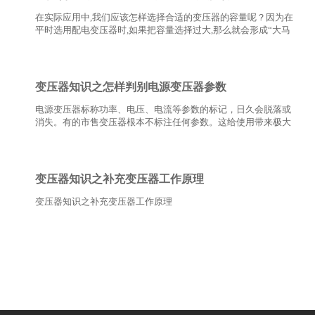
在实际应用中,我们应该怎样选择合适的变压器的容量呢？因为在
平时选用配电变压器时,如果把容量选择过大,那么就会形成“大马
拉小车”的现象，这样不仅仅是增加了设备投资,而且还会使变压
器长期处于一个空载的状态,使无功损失增加；如…
变压器知识之怎样判别电源变压器参数
电源变压器标称功率、电压、电流等参数的标记，日久会脱落或
消失。有的市售变压器根本不标注任何参数。这给使用带来极大
不便。下面介绍无标记电源变压器参数的判别方法。此方法对选
购电源变压器也有参考价值。…
变压器知识之补充变压器工作原理
变压器知识之补充变压器工作原理