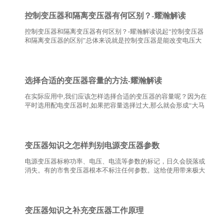
控制变压器和隔离变压器有何区别？-耀瀚解读
控制变压器和隔离变压器有何区别？-耀瀚解读说起“控制变压器
和隔离变压器的区别”总体来说就是控制变压器是能改变电压大
小的变压器；而隔离变压器是不改变电压的大小,只是隔离电压的
变压器。具体请看以下耀瀚的详解。…
选择合适的变压器容量的方法-耀瀚解读
在实际应用中,我们应该怎样选择合适的变压器的容量呢？因为在
平时选用配电变压器时,如果把容量选择过大,那么就会形成“大马
拉小车”的现象，这样不仅仅是增加了设备投资,而且还会使变压
器长期处于一个空载的状态,使无功损失增加；如…
变压器知识之怎样判别电源变压器参数
电源变压器标称功率、电压、电流等参数的标记，日久会脱落或
消失。有的市售变压器根本不标注任何参数。这给使用带来极大
不便。下面介绍无标记电源变压器参数的判别方法。此方法对选
购电源变压器也有参考价值。…
变压器知识之补充变压器工作原理